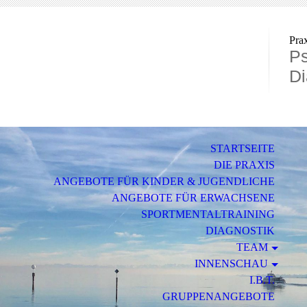
Pra
Ps
Di
STARTSEITE
DIE PRAXIS
ANGEBOTE FÜR KINDER & JUGENDLICHE
ANGEBOTE FÜR ERWACHSENE
SPORTMENTALTRAINING
DIAGNOSTIK
TEAM
INNENSCHAU
I.B.T.
GRUPPENANGEBOTE